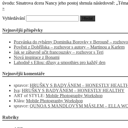
úvodu: Sinatrova dcera Nancy jeho postoj shrnula následovně: „Téma t
»
Vyhledávání
Nejnovější příspěvky
Pozvánka do rybárny Dominika Borovky v Berouně – rozhov
Pověsti z Dobříšska – rozhovor s autory – Martinou a Karlem
Jak se zábavně učit francouzsky – rozhovor s Teri
Nová inspirace z Bonami
Lahodně s Ellou: džusy a smoothies pro každý den
Nejnovější komentáře
spravce
:
HRUŠKY S BADYÁNEM – HONESTLY HEALT
Iva
:
HRUŠKY S BADYÁNEM – HONESTLY HEALTHY
ART of STYLE
:
Mobile Photography Workshop
Klára
:
Mobile Photography Workshop
spravce
:
QUNOA S MANDLOVÝM MÁSLEM – ELLA 
Rubriky