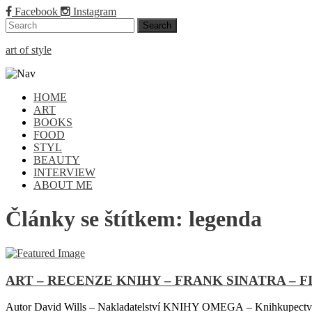
Facebook
Instagram
art of style
HOME
ART
BOOKS
FOOD
STYL
BEAUTY
INTERVIEW
ABOUT ME
Články se štítkem:
legenda
ART – RECENZE KNIHY – FRANK SINATRA – 
Autor David Wills – Nakladatelství KNIHY OMEGA – Knihkupectví