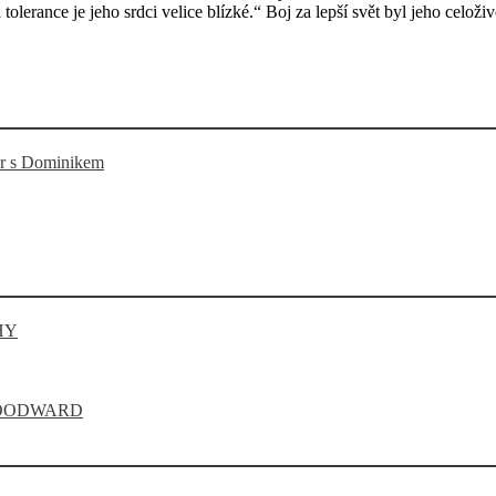
olerance je jeho srdci velice blízké.“ Boj za lepší svět byl jeho celo
or s Dominikem
HY
WOODWARD